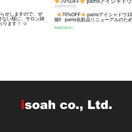
70%OFF
pamsアイシャドウ
2020年3月1日
にお知らせしますので、ぜ
70%OFF
pamsアイシャドウ10パ
負けない様に、サロン綺
個‼︎ pams化粧品リニューアルのた
ります！ ☆
Read More »