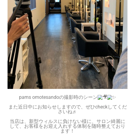
pams omotesandoの撮影時のシーン
また近日中にお知らせしますので、
ぜひcheckしてくだ
さいね♬
当店は、新型ウィルスに負けない様に、サロン綺麗に
して、
お客様をお迎え入れする体制を随時整えており
ます！