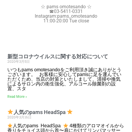
☆ pams omotesando ☆
☎︎
03-5411-0331
Instagram:pams_omotesando
11:00-20:00 Tue close
新型コロナウイルスに関する対応について
2020年3月5日
いつもpams omotesandoをご利用頂き誠にありがとう
ございます。 お客様に安心してpamsに足を運んでい
ただくため、当店の対策といたしまして、清掃や換気
によるサロン内の衛生強化、アルコール除菌剤の設
置、スタ
Read More »
人気のpams HeadSpa
2020年3月16日
人気のpams HeadSpa
4種類のアロマオイルから
香りをチョイス頭から首〜肩にかけてリンパマッサー