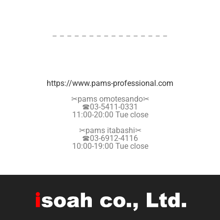
– – – – – – – – – – – – – – – –
https://www.pams-professional.
com
✂︎pams omotesando✂︎
☎︎03-5411-0331
11:00-20:00 Tue close
✂︎pams itabashi✂︎
☎︎03-6912-4116
10:00-19:00 Tue close