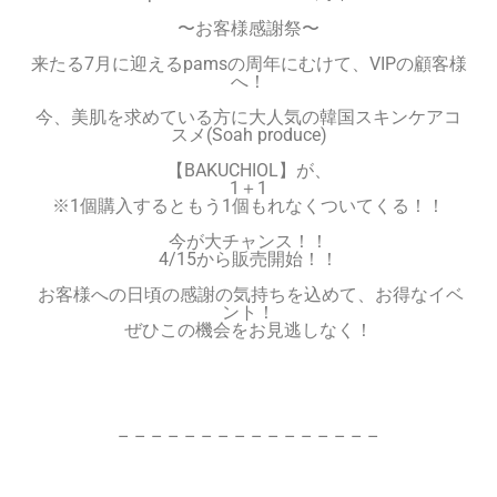
〜お客様感謝祭〜
来たる7月に迎えるpamsの周年にむけて、VIPの顧客様
へ！
今、美肌を求めている方に大人気の韓国スキンケアコ
スメ(
Soah produce)
【BAKUCHIOL】が、
1＋1
※1個購入するともう1個もれなくついてくる！！
今が大チャンス！！
4/15から販売開始！！
お客様への日頃の感謝の気持ちを込めて、お得なイベ
ント！
ぜひこの機会をお見逃しなく！
– – – – – – – – – – – – – – – –