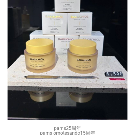
pams25周年
pams omotesando15周年