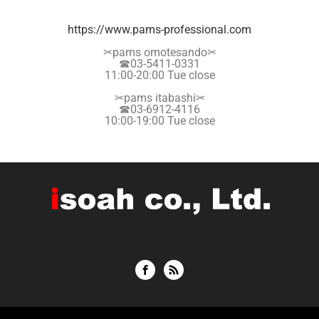
https://www.pams-professional.
com
✂︎pams omotesando✂︎
☎︎03-5411-0331
11:00-20:00 Tue close
✂︎pams itabashi✂︎
☎︎03-6912-4116
10:00-19:00 Tue close